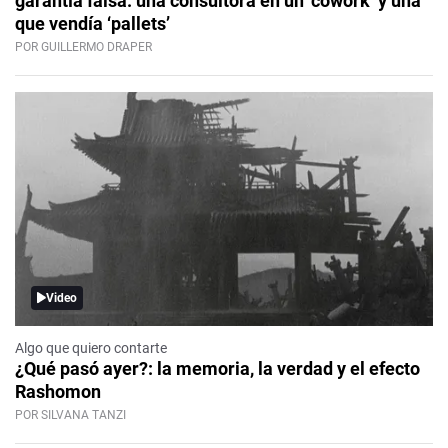
garantía falsa: una consultora en un ‘cowork’ y una
que vendía ‘pallets’
POR GUILLERMO DRAPER
Video
Algo que quiero contarte
¿Qué pasó ayer?: la memoria, la verdad y el efecto
Rashomon
POR SILVANA TANZI