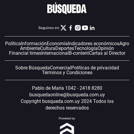
Seguinos en:
Política
Información
Economía
Indicadores económicos
Agro
Ambiente
Cultura
Deportes
Tecnología
Opinión
Financial times
Internacional
B-content
Cartas al Director
Sobre Búsqueda
Comercial
Políticas de privacidad
Términos y Condiciones
Pablo de María 1042 - 2418 8280
busquedaonline@busqueda.com.uy
Copyright busqueda.com.uy 2024 Todos los
derechos reservados