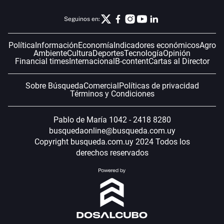
Seguinos en:
Política
Información
Economía
Indicadores económicos
Agro
Ambiente
Cultura
Deportes
Tecnología
Opinión
Financial times
Internacional
B-content
Cartas al Director
Sobre Búsqueda
Comercial
Políticas de privacidad
Términos y Condiciones
Pablo de María 1042 - 2418 8280
busquedaonline@busqueda.com.uy
Copyright busqueda.com.uy 2024 Todos los
derechos reservados