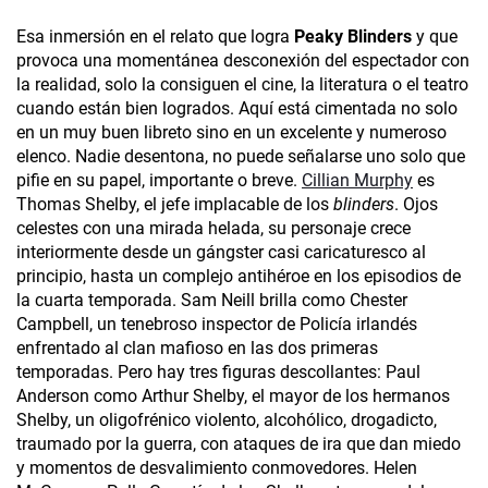
Esa inmersión en el relato que logra
Peaky Blinders
y que
provoca una momentánea desconexión del espectador con
la realidad, solo la consiguen el cine, la literatura o el teatro
cuando están bien logrados. Aquí está cimentada no solo
en un muy buen libreto sino en un excelente y numeroso
elenco. Nadie desentona, no puede señalarse uno solo que
pifie en su papel, importante o breve.
Cillian Murphy
es
Thomas Shelby, el jefe implacable de los
blinders
. Ojos
celestes con una mirada helada, su personaje crece
interiormente desde un gángster casi caricaturesco al
principio, hasta un complejo antihéroe en los episodios de
la cuarta temporada. Sam Neill brilla como Chester
Campbell, un tenebroso inspector de Policía irlandés
enfrentado al clan mafioso en las dos primeras
temporadas. Pero hay tres figuras descollantes: Paul
Anderson como Arthur Shelby, el mayor de los hermanos
Shelby, un oligofrénico violento, alcohólico, drogadicto,
traumado por la guerra, con ataques de ira que dan miedo
y momentos de desvalimiento conmovedores. Helen