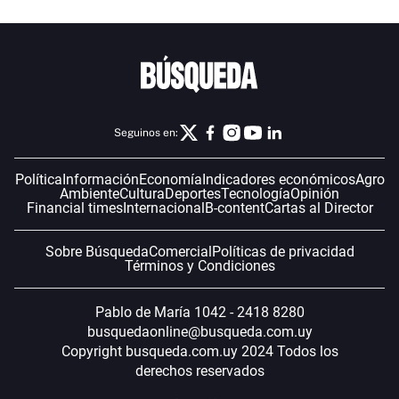
Seguinos en:
Política
Información
Economía
Indicadores económicos
Agro
Ambiente
Cultura
Deportes
Tecnología
Opinión
Financial times
Internacional
B-content
Cartas al Director
Sobre Búsqueda
Comercial
Políticas de privacidad
Términos y Condiciones
Pablo de María 1042 - 2418 8280
busquedaonline@busqueda.com.uy
Copyright busqueda.com.uy 2024 Todos los
derechos reservados