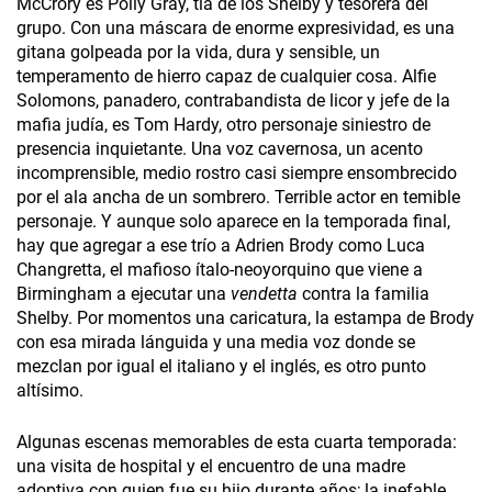
McCrory es Polly Gray, tía de los Shelby y tesorera del
grupo. Con una máscara de enorme expresividad, es una
gitana golpeada por la vida, dura y sensible, un
temperamento de hierro capaz de cualquier cosa. Alfie
Solomons, panadero, contrabandista de licor y jefe de la
mafia judía, es Tom Hardy, otro personaje siniestro de
presencia inquietante. Una voz cavernosa, un acento
incomprensible, medio rostro casi siempre ensombrecido
por el ala ancha de un sombrero. Terrible actor en temible
personaje. Y aunque solo aparece en la temporada final,
hay que agregar a ese trío a Adrien Brody como Luca
Changretta, el mafioso ítalo-neoyorquino que viene a
Birmingham a ejecutar una
vendetta
contra la familia
Shelby. Por momentos una caricatura, la estampa de Brody
con esa mirada lánguida y una media voz donde se
mezclan por igual el italiano y el inglés, es otro punto
altísimo.
Algunas escenas memorables de esta cuarta temporada:
una visita de hospital y el encuentro de una madre
adoptiva con quien fue su hijo durante años; la inefable