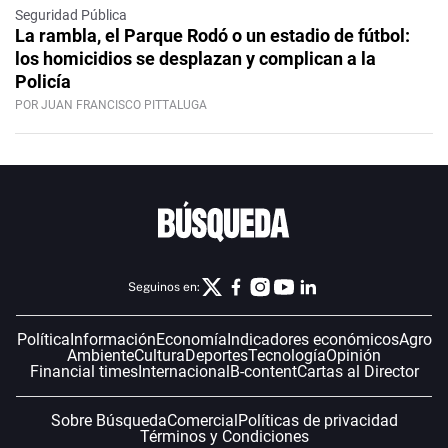
Seguridad Pública
La rambla, el Parque Rodó o un estadio de fútbol:
los homicidios se desplazan y complican a la
Policía
POR JUAN FRANCISCO PITTALUGA
Seguinos en:
Política
Información
Economía
Indicadores económicos
Agro
Ambiente
Cultura
Deportes
Tecnología
Opinión
Financial times
Internacional
B-content
Cartas al Director
Sobre Búsqueda
Comercial
Políticas de privacidad
Términos y Condiciones