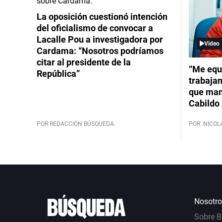
La oposición cuestionó intención
del oficialismo de convocar a
Lacalle Pou a investigadora por
Video
Cardama: “Nosotros podríamos
citar al presidente de la
“Me equ
República”
trabajan
que mant
Cabildo 
POR REDACCIÓN BÚSQUEDA
POR
NICOL
Nosotro
Sobre 