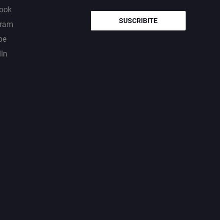
ook
SUSCRIBITE
gram
be
dIn