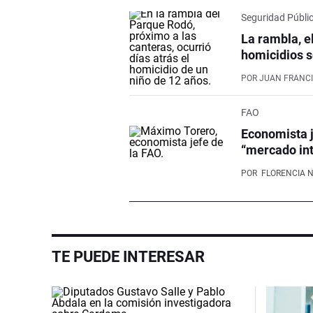
Seguridad Públi
La rambla, e
homicidios s
POR
JUAN FRANCI
FAO
Economista j
“mercado int
POR
FLORENCIA 
TE PUEDE INTERESAR