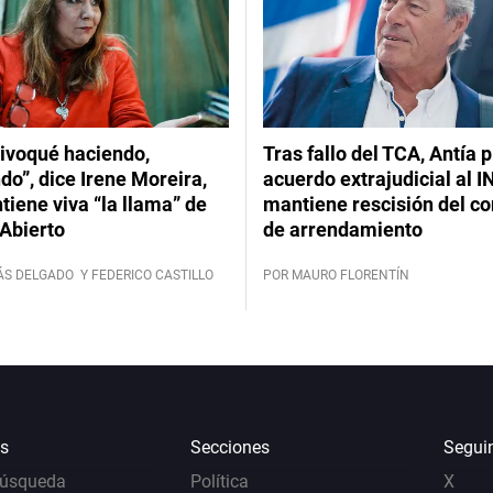
ivoqué haciendo,
Tras fallo del TCA, Antía 
do”, dice Irene Moreira,
acuerdo extrajudicial al I
iene viva “la llama” de
mantiene rescisión del co
Abierto
de arrendamiento
ÁS DELGADO
Y FEDERICO CASTILLO
POR MAURO FLORENTÍN
s
Secciones
Segui
Búsqueda
Política
X