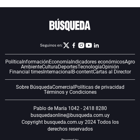
Seguinos en:
Política
Información
Economía
Indicadores económicos
Agro
Ambiente
Cultura
Deportes
Tecnología
Opinión
Financial times
Internacional
B-content
Cartas al Director
Sobre Búsqueda
Comercial
Políticas de privacidad
Términos y Condiciones
Pablo de María 1042 - 2418 8280
busquedaonline@busqueda.com.uy
Copyright busqueda.com.uy 2024 Todos los
derechos reservados