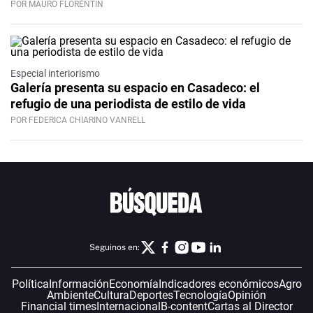
POR MAURO FLORENTÍN
Especial interiorismo
Galería presenta su espacio en Casadeco: el
refugio de una periodista de estilo de vida
POR FEDERICA CHIARINO VANRELL
Seguinos en:
Política
Información
Economía
Indicadores económicos
Agro
Ambiente
Cultura
Deportes
Tecnología
Opinión
Financial times
Internacional
B-content
Cartas al Director