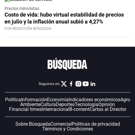
Precios minoristas
Costo de vida: hubo virtual estabilidad de precios
en julio y la inflación anual subió a 4,27%
POR REDACCIÓN BÚSQUEDA
Seguinos en:
Política
Información
Economía
Indicadores económicos
Agro
Ambiente
Cultura
Deportes
Tecnología
Opinión
Financial times
Internacional
B-content
Cartas al Director
Sobre Búsqueda
Comercial
Políticas de privacidad
Términos y Condiciones