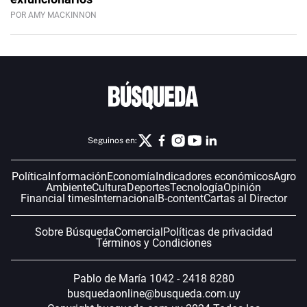
POR AMY MACKINNON
Seguinos en:
Política
Información
Economía
Indicadores económicos
Agro
Ambiente
Cultura
Deportes
Tecnología
Opinión
Financial times
Internacional
B-content
Cartas al Director
Sobre Búsqueda
Comercial
Políticas de privacidad
Términos y Condiciones
Pablo de María 1042 - 2418 8280
busquedaonline@busqueda.com.uy