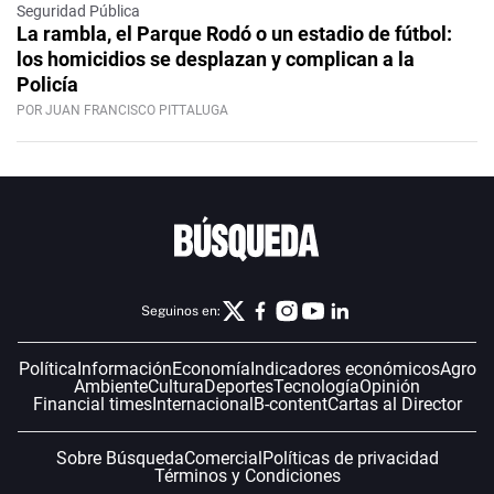
Seguridad Pública
La rambla, el Parque Rodó o un estadio de fútbol:
los homicidios se desplazan y complican a la
Policía
POR JUAN FRANCISCO PITTALUGA
Seguinos en:
Política
Información
Economía
Indicadores económicos
Agro
Ambiente
Cultura
Deportes
Tecnología
Opinión
Financial times
Internacional
B-content
Cartas al Director
Sobre Búsqueda
Comercial
Políticas de privacidad
Términos y Condiciones