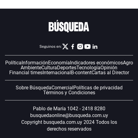
Seguinos en:
Política
Información
Economía
Indicadores económicos
Agro
Ambiente
Cultura
Deportes
Tecnología
Opinión
Financial times
Internacional
B-content
Cartas al Director
Sobre Búsqueda
Comercial
Políticas de privacidad
Términos y Condiciones
Pablo de María 1042 - 2418 8280
busquedaonline@busqueda.com.uy
Copyright busqueda.com.uy 2024 Todos los
derechos reservados