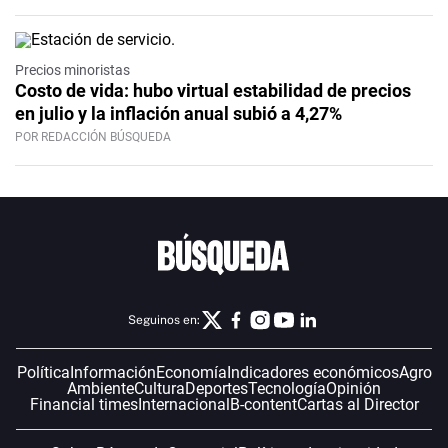
Precios minoristas
Costo de vida: hubo virtual estabilidad de precios
en julio y la inflación anual subió a 4,27%
POR REDACCIÓN BÚSQUEDA
Seguinos en:
Política
Información
Economía
Indicadores económicos
Agro
Ambiente
Cultura
Deportes
Tecnología
Opinión
Financial times
Internacional
B-content
Cartas al Director