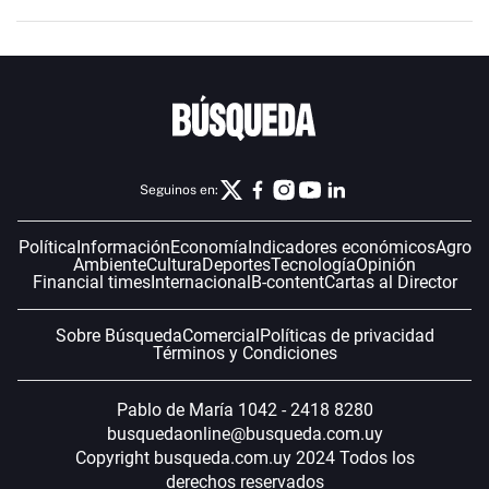
Seguinos en:
Política
Información
Economía
Indicadores económicos
Agro
Ambiente
Cultura
Deportes
Tecnología
Opinión
Financial times
Internacional
B-content
Cartas al Director
Sobre Búsqueda
Comercial
Políticas de privacidad
Términos y Condiciones
Pablo de María 1042 - 2418 8280
busquedaonline@busqueda.com.uy
Copyright busqueda.com.uy 2024 Todos los
derechos reservados