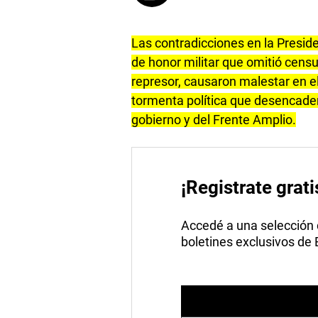
Las contradicciones en la Presiden
de honor militar que omitió cen
represor, causaron malestar en el 
tormenta política que desencade
gobierno y del Frente Amplio.
¡Registrate grati
Accedé a una selección de
boletines exclusivos de