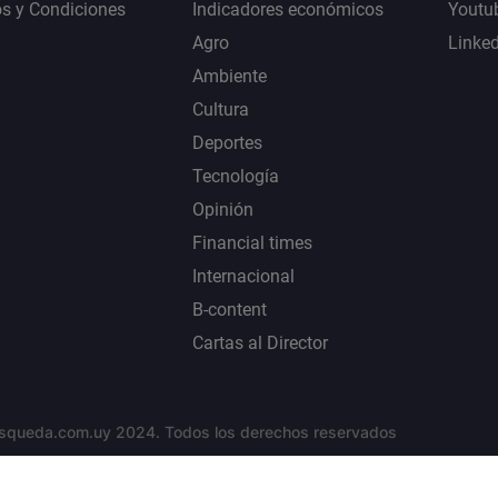
s y Condiciones
Indicadores económicos
Youtu
Agro
Linke
Ambiente
Cultura
Deportes
Tecnología
Opinión
Financial times
Internacional
B-content
Cartas al Director
squeda.com.uy 2024. Todos los derechos reservados