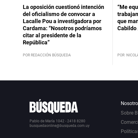
La oposición cuestionó intención
“Me equ
del oficialismo de convocar a
trabajan
Lacalle Pou a investigadora por
que mant
Cardama: “Nosotros podríamos
Cabildo 
citar al presidente de la
República”
POR REDACCIÓN BÚSQUEDA
POR
NICOL
Nosotro
Sobre 
Pablo de María 1042 - 2418 8280
Comerci
busquedaonline@busqueda.com.uy
Política