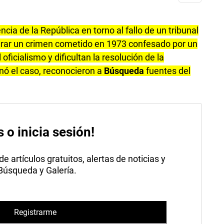
cia de la República en torno al fallo de un tribunal
surar un crimen cometido en 1973 confesado por un
oficialismo y dificultan la resolución de la
nó el caso, reconocieron a
Búsqueda
fuentes del
s o inicia sesión!
 artículos gratuitos, alertas de noticias y
 Búsqueda y Galería.
Registrarme