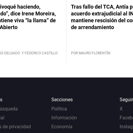
ivoqué haciendo,
Tras fallo del TCA, Antía 
do”, dice Irene Moreira,
acuerdo extrajudicial al I
iene viva “la llama” de
mantiene rescisión del co
Abierto
de arrendamiento
ÁS DELGADO
Y FEDERICO CASTILLO
POR MAURO FLORENTÍN
s
Secciones
Segui
Búsqueda
Política
X
al
Información
Faceb
s de privacidad
Economía
Insta