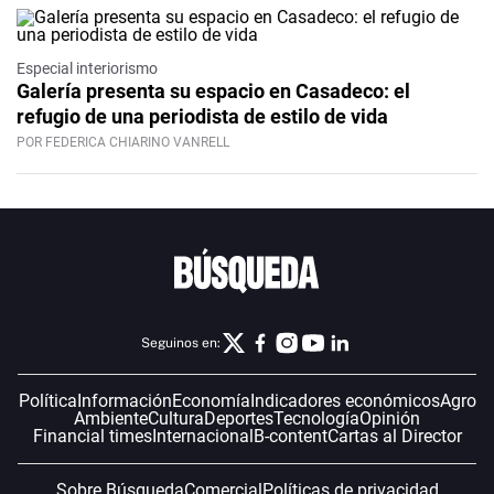
Especial interiorismo
Galería presenta su espacio en Casadeco: el
refugio de una periodista de estilo de vida
POR FEDERICA CHIARINO VANRELL
Seguinos en:
Política
Información
Economía
Indicadores económicos
Agro
Ambiente
Cultura
Deportes
Tecnología
Opinión
Financial times
Internacional
B-content
Cartas al Director
Sobre Búsqueda
Comercial
Políticas de privacidad