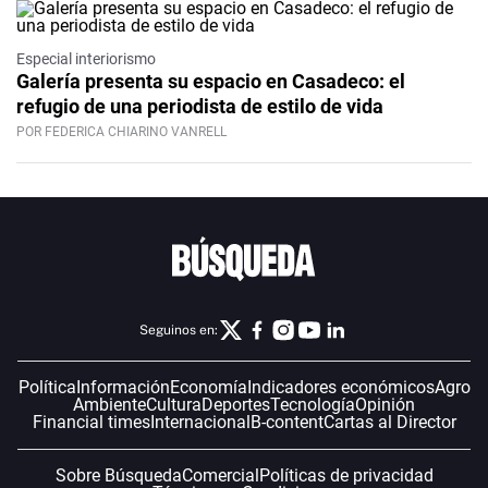
Especial interiorismo
Galería presenta su espacio en Casadeco: el
refugio de una periodista de estilo de vida
POR FEDERICA CHIARINO VANRELL
Seguinos en:
Política
Información
Economía
Indicadores económicos
Agro
Ambiente
Cultura
Deportes
Tecnología
Opinión
Financial times
Internacional
B-content
Cartas al Director
Sobre Búsqueda
Comercial
Políticas de privacidad