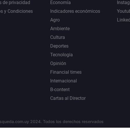
s de privacidad
Economía
Insta
s y Condiciones
Indicadores económicos
Youtu
Agro
Linke
Ambiente
Cultura
Deportes
Tecnología
Opinión
Financial times
Internacional
B-content
Cartas al Director
squeda.com.uy 2024. Todos los derechos reservados