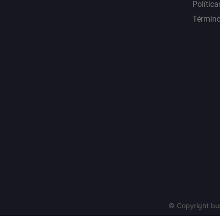
Política
Término
© Copyright bu