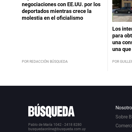
negociaciones con EE.UU. por los
deportados mientras crece la
molestia en el oficialismo
Los int
para obt
una cons
una que 
POR REDACCIÓN BÚSQUEDA
POR GUILL
Nosotro
Sobre 
Pablo de María 1042 - 2418 8280
Comerci
busquedaonline@busqueda.com.uy