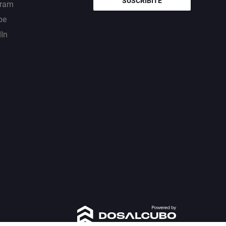
SUSCRIBITE
gram
be
dIn