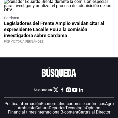
Cardama
Legisladores del Frente Amplio evalúan citar al
expresidente Lacalle Pou a la comisión
investigadora sobre Cardama
POR VICTORIA FERNÁNDEZ
Seguinos en:
Política
Información
Economía
Indicadores económicos
Agro
Ambiente
Cultura
Deportes
Tecnología
Opinión
Financial times
Internacional
B-content
Cartas al Director