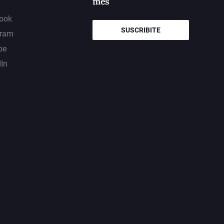
mes
ook
SUSCRIBITE
gram
be
dIn