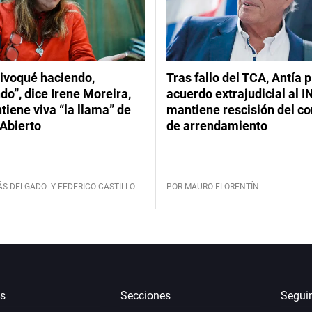
ivoqué haciendo,
Tras fallo del TCA, Antía 
do”, dice Irene Moreira,
acuerdo extrajudicial al I
iene viva “la llama” de
mantiene rescisión del co
Abierto
de arrendamiento
ÁS DELGADO
Y FEDERICO CASTILLO
POR MAURO FLORENTÍN
s
Secciones
Segui