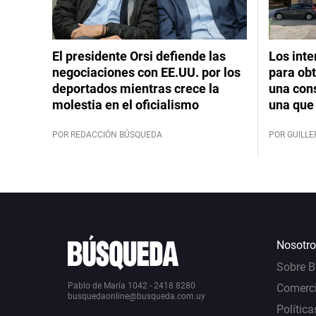
El presidente Orsi defiende las
Los int
negociaciones con EE.UU. por los
para obt
deportados mientras crece la
una cons
molestia en el oficialismo
una que 
POR REDACCIÓN BÚSQUEDA
POR GUILL
Nosotro
Sobre 
Pablo de María 1042 - 2418 8280
Comerci
busquedaonline@busqueda.com.uy
Política