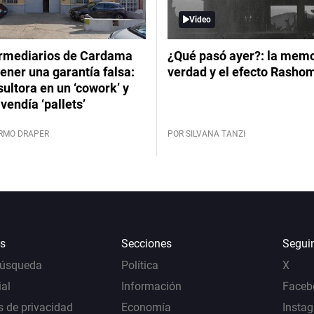
Video
ermediarios de Cardama
¿Qué pasó ayer?: la memor
ener una garantía falsa:
verdad y el efecto Rasho
ultora en un ‘cowork’ y
vendía ‘pallets’
ERMO DRAPER
POR SILVANA TANZI
s
Secciones
Segui
Búsqueda
Política
X
al
Información
Faceb
s de privacidad
Economía
Insta