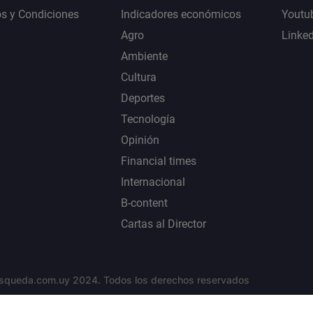
s y Condiciones
Indicadores económicos
Youtu
Agro
Linke
Ambiente
Cultura
Deportes
Tecnología
Opinión
Financial times
Internacional
B-content
Cartas al Director
squeda.com.uy 2024. Todos los derechos reservados