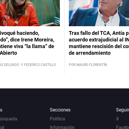
ivoqué haciendo,
Tras fallo del TCA, Antía 
do”, dice Irene Moreira,
acuerdo extrajudicial al I
iene viva “la llama” de
mantiene rescisión del co
Abierto
de arrendamiento
ÁS DELGADO
Y FEDERICO CASTILLO
POR MAURO FLORENTÍN
s
Secciones
Segui
Búsqueda
Política
X
al
Información
Faceb