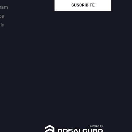
SUSCRIBITE
gram
be
dIn