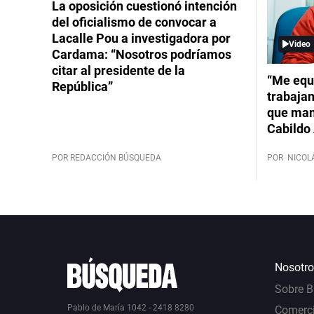
La oposición cuestionó intención
del oficialismo de convocar a
Lacalle Pou a investigadora por
Video
Cardama: “Nosotros podríamos
citar al presidente de la
“Me equ
República”
trabajan
que mant
Cabildo 
POR REDACCIÓN BÚSQUEDA
POR
NICOL
Nosotro
Sobre 
Pablo de María 1042 - 2418 8280
Comerci