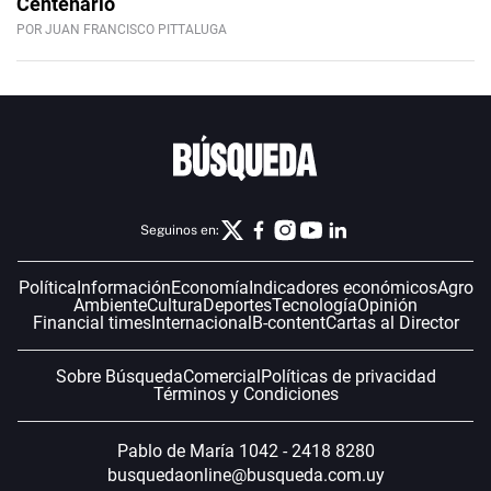
Centenario
POR JUAN FRANCISCO PITTALUGA
Seguinos en:
Política
Información
Economía
Indicadores económicos
Agro
Ambiente
Cultura
Deportes
Tecnología
Opinión
Financial times
Internacional
B-content
Cartas al Director
Sobre Búsqueda
Comercial
Políticas de privacidad
Términos y Condiciones
Pablo de María 1042 - 2418 8280
busquedaonline@busqueda.com.uy