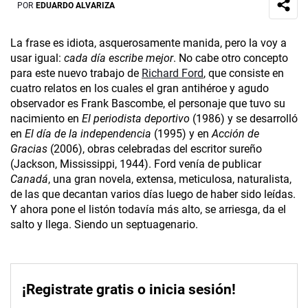
POR
EDUARDO ALVARIZA
La frase es idiota, asquerosamente manida, pero la voy a
usar igual:
cada día escribe mejor
. No cabe otro concepto
para este nuevo trabajo de
Richard Ford
, que consiste en
cuatro relatos en los cuales el gran antihéroe y agudo
observador es Frank Bascombe, el personaje que tuvo su
nacimiento en
El periodista deportivo
(1986) y se desarrolló
en
El día de la independencia
(1995) y en
Acción de
Gracias
(2006), obras celebradas del escritor sureño
(Jackson, Missi­ssippi, 1944). Ford venía de publicar
Canadá
, una gran novela, extensa, meticulosa, naturalista,
de las que decantan varios días luego de haber sido leídas.
Y ahora pone el listón todavía más alto, se arriesga, da el
salto y llega. Siendo un septuagenario.
¡Registrate gratis o inicia sesión!