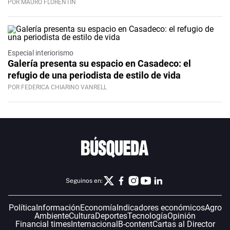
POR MAURO FLORENTÍN
Especial interiorismo
Galería presenta su espacio en Casadeco: el
refugio de una periodista de estilo de vida
POR FEDERICA CHIARINO VANRELL
Seguinos en:
Política
Información
Economía
Indicadores económicos
Agro
Ambiente
Cultura
Deportes
Tecnología
Opinión
Financial times
Internacional
B-content
Cartas al Director