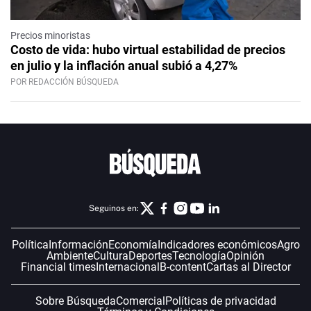
Precios minoristas
Costo de vida: hubo virtual estabilidad de precios
en julio y la inflación anual subió a 4,27%
POR REDACCIÓN BÚSQUEDA
Seguinos en:
Política
Información
Economía
Indicadores económicos
Agro
Ambiente
Cultura
Deportes
Tecnología
Opinión
Financial times
Internacional
B-content
Cartas al Director
Sobre Búsqueda
Comercial
Políticas de privacidad