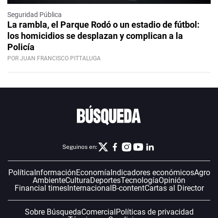
Seguridad Pública
La rambla, el Parque Rodó o un estadio de fútbol:
los homicidios se desplazan y complican a la
Policía
POR JUAN FRANCISCO PITTALUGA
Seguinos en:
Política
Información
Economía
Indicadores económicos
Agro
Ambiente
Cultura
Deportes
Tecnología
Opinión
Financial times
Internacional
B-content
Cartas al Director
Sobre Búsqueda
Comercial
Políticas de privacidad