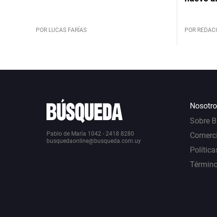
POR LUCAS FARÍAS
POR REDAC
Nosotro
Sobre 
Pablo de María 1042 - 2418 8280
Comerci
busquedaonline@busqueda.com.uy
Política
Término