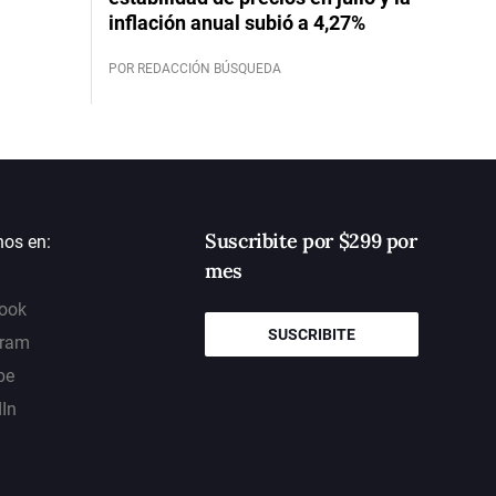
inflación anual subió a 4,27%
POR REDACCIÓN BÚSQUEDA
Suscribite por $299 por
nos en:
mes
ook
SUSCRIBITE
gram
be
dIn