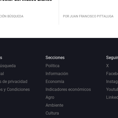
CIÓN BÚSQUEDA
POR JUAN FRANCISCO PITTALUGA
s
Secciones
Segui
Búsqueda
Política
X
al
Información
Faceb
s de privacidad
Economía
Insta
s y Condiciones
Indicadores económicos
Youtu
Agro
Linke
Ambiente
Cultura