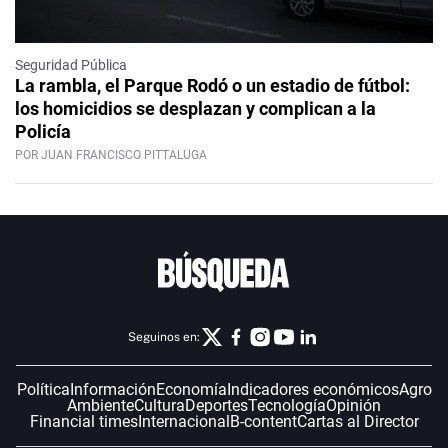
Seguridad Pública
La rambla, el Parque Rodó o un estadio de fútbol:
los homicidios se desplazan y complican a la
Policía
POR JUAN FRANCISCO PITTALUGA
Seguinos en:
Política
Información
Economía
Indicadores económicos
Agro
Ambiente
Cultura
Deportes
Tecnología
Opinión
Financial times
Internacional
B-content
Cartas al Director