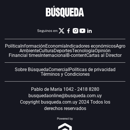
Seguinos en:
Política
Información
Economía
Indicadores económicos
Agro
Ambiente
Cultura
Deportes
Tecnología
Opinión
Financial times
Internacional
B-content
Cartas al Director
Sobre Búsqueda
Comercial
Políticas de privacidad
Términos y Condiciones
Pablo de María 1042 - 2418 8280
busquedaonline@busqueda.com.uy
Copyright busqueda.com.uy 2024 Todos los
derechos reservados