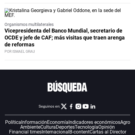
Organismos multilaterales
Vicepresidenta del Banco Mundial, secretario de
OCDE y jefe de CAF; más visitas que traen arenga
de reformas
POR ISMAEL GRAU
Seguinos en:
Política
Información
Economía
Indicadores económicos
Agro
Ambiente
Cultura
Deportes
Tecnología
Opinión
Financial times
Internacional
B-content
Cartas al Director