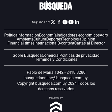
Seguinos en:
Política
Información
Economía
Indicadores económicos
Agro
Ambiente
Cultura
Deportes
Tecnología
Opinión
Financial times
Internacional
B-content
Cartas al Director
Sobre Búsqueda
Comercial
Políticas de privacidad
Términos y Condiciones
Pablo de María 1042 - 2418 8280
busquedaonline@busqueda.com.uy
Copyright busqueda.com.uy 2024 Todos los
derechos reservados