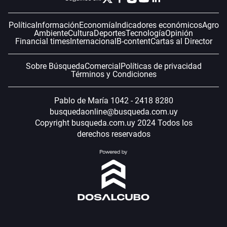
Política
Información
Economía
Indicadores económicos
Agro
Ambiente
Cultura
Deportes
Tecnología
Opinión
Financial times
Internacional
B-content
Cartas al Director
Sobre Búsqueda
Comercial
Políticas de privacidad
Términos y Condiciones
Pablo de María 1042 - 2418 8280
busquedaonline@busqueda.com.uy
Copyright busqueda.com.uy 2024 Todos los
derechos reservados