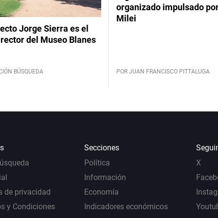
organizado impulsado por
Milei
tecto Jorge Sierra es el
irector del Museo Blanes
CIÓN BÚSQUEDA
POR JUAN FRANCISCO PITTALUGA
s
Secciones
Segui
Búsqueda
Política
X
al
Información
Faceb
s de privacidad
Economía
Insta
s y Condiciones
Indicadores económicos
Youtu