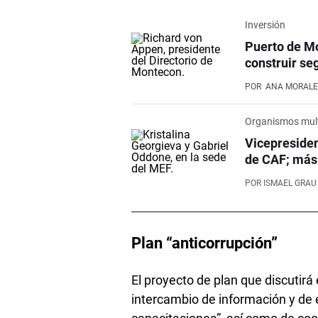
Inversión
Puerto de Mo
construir se
POR
ANA MORALE
Organismos mult
Vicepresiden
de CAF; más 
POR
ISMAEL GRAU
Plan “anticorrupción”
El proyecto de plan que discuti
intercambio de información y de 