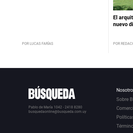
El arqui
nuevo d
POR LUCAS FARÍAS
POR REDAC
Nosotro
Sobre 
Pablo de María 1042 - 2418 8280
Comerci
busquedaonline@busqueda.com.uy
Política
Término