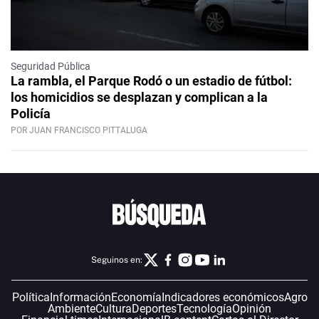
Seguridad Pública
La rambla, el Parque Rodó o un estadio de fútbol:
los homicidios se desplazan y complican a la
Policía
POR JUAN FRANCISCO PITTALUGA
Seguinos en:
Política
Información
Economía
Indicadores económicos
Agro
Ambiente
Cultura
Deportes
Tecnología
Opinión