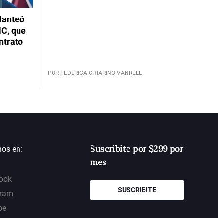
planteó
NC, que
ntrato
POR FEDERICA CHIARINO VANRELL
Suscribite por $299 por
nos en:
mes
ook
SUSCRIBITE
gram
be