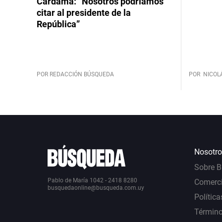
Cardama: “Nosotros podríamos
citar al presidente de la
República”
POR REDACCIÓN BÚSQUEDA
POR
NICOL
Nosotro
Sobre 
Pablo de María 1042 - 2418 8280
Comerci
busquedaonline@busqueda.com.uy
Política
Término