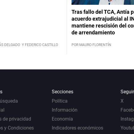
Tras fallo del TCA, Antía 
acuerdo extrajudicial al I
mantiene rescisión del co
de arrendamiento
ÁS DELGADO
Y FEDERICO CASTILLO
POR MAURO FLORENTÍN
s
Secciones
Segui
Búsqueda
Política
X
al
Información
Faceb
s de privacidad
Economía
Insta
s y Condiciones
Indicadores económicos
Youtu