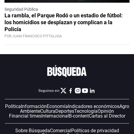
Seguridad Pública
La rambla, el Parque Rodó o un estadio de fútbol:
los homicidios se desplazan y complican a la
Policía
POR JUAN FRANCISCO PITTALUGA
Seguinos en:
Política
Información
Economía
Indicadores económicos
Agro
Ambiente
Cultura
Deportes
Tecnología
Opinión
Financial times
Internacional
B-content
Cartas al Director
Sobre Búsqueda
Comercial
Políticas de privacidad