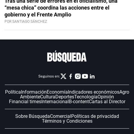
Tras una serie de errores en el oficialismo, una
“mesa chica” coordina las acciones entre el
gobierno y el Frente Amplio
POR SANTIAGO SÁNCHEZ
Seguinos en:
Política
Información
Economía
Indicadores económicos
Agro
Ambiente
Cultura
Deportes
Tecnología
Opinión
Financial times
Internacional
B-content
Cartas al Director
Sobre Búsqueda
Comercial
Políticas de privacidad
Términos y Condiciones