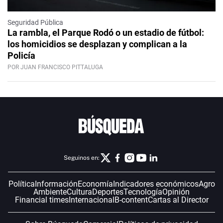
Seguridad Pública
La rambla, el Parque Rodó o un estadio de fútbol:
los homicidios se desplazan y complican a la
Policía
POR JUAN FRANCISCO PITTALUGA
Seguinos en:
Política
Información
Economía
Indicadores económicos
Agro
Ambiente
Cultura
Deportes
Tecnología
Opinión
Financial times
Internacional
B-content
Cartas al Director