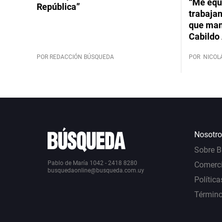
“Me equ
República”
trabajan
que mant
Cabildo 
POR REDACCIÓN BÚSQUEDA
POR
NICOL
Nosotro
Sobre 
Pablo de María 1042 - 2418 8280
Comerci
busquedaonline@busqueda.com.uy
Política
Término