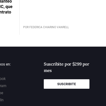
planteó
NC, que
ntrato
POR FEDERICA CHIARINO VANRELL
Suscribite por $299 por
nos en:
mes
ook
SUSCRIBITE
gram
be
dIn