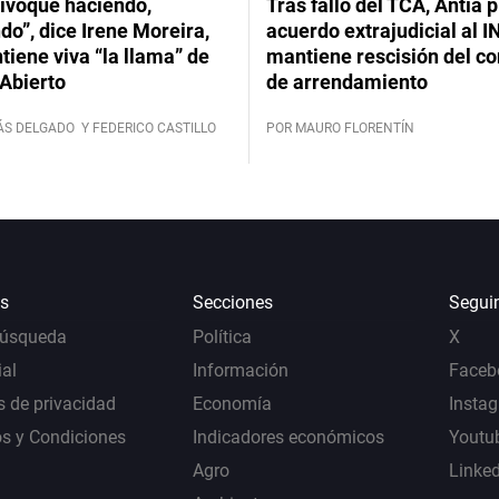
ivoqué haciendo,
Tras fallo del TCA, Antía 
do”, dice Irene Moreira,
acuerdo extrajudicial al I
iene viva “la llama” de
mantiene rescisión del co
Abierto
de arrendamiento
ÁS DELGADO
Y FEDERICO CASTILLO
POR MAURO FLORENTÍN
s
Secciones
Segui
Búsqueda
Política
X
al
Información
Faceb
s de privacidad
Economía
Insta
s y Condiciones
Indicadores económicos
Youtu
Agro
Linke