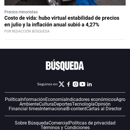
Precios minoristas
Costo de vida: hubo virtual estabilidad de precios
en julio y la inflación anual subió a 4,27%
POR REDACCIÓN BÚSQUEDA
Seguinos en:
Política
Información
Economía
Indicadores económicos
Agro
Ambiente
Cultura
Deportes
Tecnología
Opinión
Financial times
Internacional
B-content
Cartas al Director
Sobre Búsqueda
Comercial
Políticas de privacidad
Términos y Condiciones