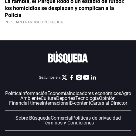
La rambla, el Parque Rodó o un estadio de fútbol:
los homicidios se desplazan y complican a la
Policía
POR JUAN FRANCISCO PITTALUGA
Seguinos en:
Política
Información
Economía
Indicadores económicos
Agro
Ambiente
Cultura
Deportes
Tecnología
Opinión
Financial times
Internacional
B-content
Cartas al Director
Sobre Búsqueda
Comercial
Políticas de privacidad
Términos y Condiciones