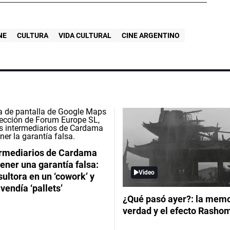
NE
CULTURA
VIDA CULTURAL
CINE ARGENTINO
ermediarios de Cardama
ener una garantía falsa:
Video
ultora en un ‘cowork’ y
vendía ‘pallets’
¿Qué pasó ayer?: la memor
verdad y el efecto Rasho