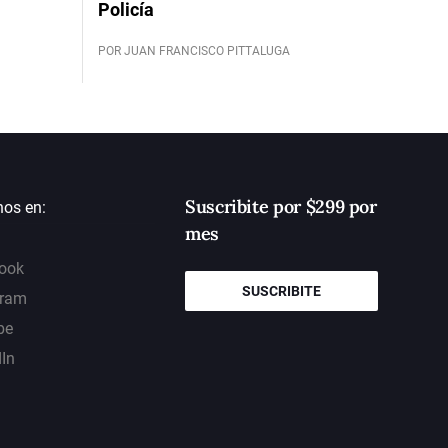
Policía
POR JUAN FRANCISCO PITTALUGA
Suscribite por $299 por
nos en:
mes
ook
SUSCRIBITE
gram
be
dIn