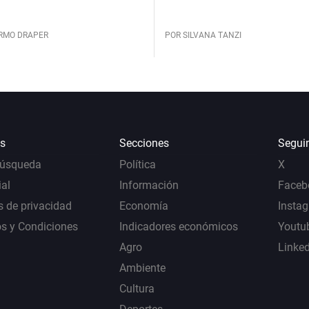
ERMO DRAPER
POR SILVANA TANZI
s
Secciones
Segui
Búsqueda
Política
X
al
Información
Faceb
s de privacidad
Economía
Insta
s y Condiciones
Indicadores económicos
Youtu
Agro
Linke
Ambiente
Cultura