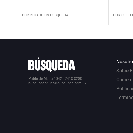
POR REDACCIÓN BÚSQUEDA
POR GUILL
Nosotro
Sobre 
Pablo de María 1042 - 2418 8280
Comerci
busquedaonline@busqueda.com.uy
Política
Término