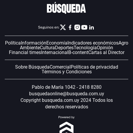
Seguinos en:
Política
Información
Economía
Indicadores económicos
Agro
Ambiente
Cultura
Deportes
Tecnología
Opinión
Financial times
Internacional
B-content
Cartas al Director
Sobre Búsqueda
Comercial
Políticas de privacidad
Términos y Condiciones
Pablo de María 1042 - 2418 8280
busquedaonline@busqueda.com.uy
Copyright busqueda.com.uy 2024 Todos los
derechos reservados