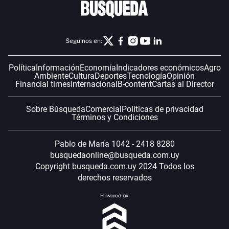
Seguinos en:
Política
Información
Economía
Indicadores económicos
Agro
Ambiente
Cultura
Deportes
Tecnología
Opinión
Financial times
Internacional
B-content
Cartas al Director
Sobre Búsqueda
Comercial
Políticas de privacidad
Términos y Condiciones
Pablo de María 1042 - 2418 8280
busquedaonline@busqueda.com.uy
Copyright busqueda.com.uy 2024 Todos los
derechos reservados