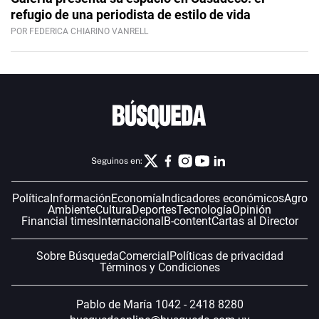
refugio de una periodista de estilo de vida
POR FEDERICA CHIARINO VANRELL
Seguinos en:
Política
Información
Economía
Indicadores económicos
Agro
Ambiente
Cultura
Deportes
Tecnología
Opinión
Financial times
Internacional
B-content
Cartas al Director
Sobre Búsqueda
Comercial
Políticas de privacidad
Términos y Condiciones
Pablo de María 1042 - 2418 8280