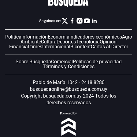
Seguinos en:
Política
Información
Economía
Indicadores económicos
Agro
Ambiente
Cultura
Deportes
Tecnología
Opinión
Financial times
Internacional
B-content
Cartas al Director
Sobre Búsqueda
Comercial
Políticas de privacidad
Términos y Condiciones
Pablo de María 1042 - 2418 8280
busquedaonline@busqueda.com.uy
Copyright busqueda.com.uy 2024 Todos los
derechos reservados