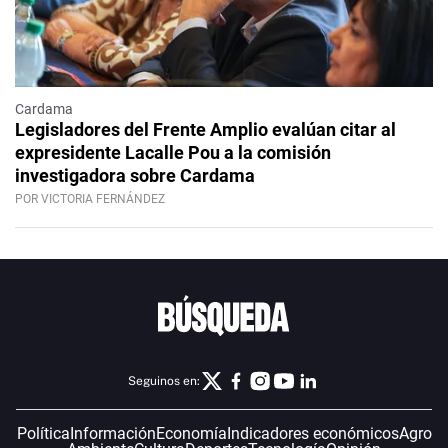
Cardama
Legisladores del Frente Amplio evalúan citar al
expresidente Lacalle Pou a la comisión
investigadora sobre Cardama
POR VICTORIA FERNÁNDEZ
Seguinos en:
Política
Información
Economía
Indicadores económicos
Agro