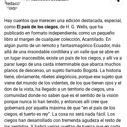
Hay cuentos que merecen una edición destacada, especial,
como
El país de los ciegos
, de H. G. Wells, que ha
publicado en formato independiente, como un pequeño
libro al margen de cualquier colección, Acantilado. En
algún punto de un remoto y fantasmagórico Ecuador, más
allá de una insondable cordillera y un valle que se abre en
un lugar inaccesible, existe un país de los ciegos, y allí va a
parar luego de una caída interminable que abarca muchos
planos de descenso, un sujeto llamado Bogotá. La historia
tiene, obviamente, ribetes alegóricos, porque ese sujeto que
viene del mundo de los videntes, de los que tienen ojos y el
don de la vista, ha llegado a un territorio de ciegos, una
comunidad donde no saben qué es el sentido de la visión
porque nunca lo han tenido, y entonces allí cree que
gobernará por aquella máxima de que “en el país de los
ciegos, el tuerto es rey”. La cosa no será nada fácil. Los
ciegos han desarrollado con tremenda agudeza el resto de
los sentidos. Y habrá varias vueltas de tuerca que en cada