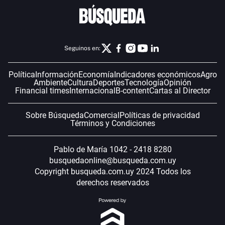
Seguinos en:
Política
Información
Economía
Indicadores económicos
Agro
Ambiente
Cultura
Deportes
Tecnología
Opinión
Financial times
Internacional
B-content
Cartas al Director
Sobre Búsqueda
Comercial
Políticas de privacidad
Términos y Condiciones
Pablo de María 1042 - 2418 8280
busquedaonline@busqueda.com.uy
Copyright busqueda.com.uy 2024 Todos los
derechos reservados