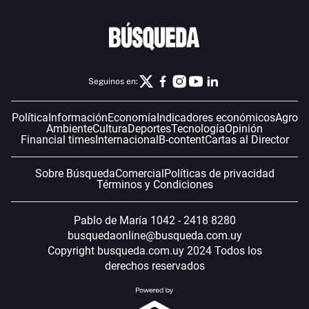
Seguinos en:
Política
Información
Economía
Indicadores económicos
Agro
Ambiente
Cultura
Deportes
Tecnología
Opinión
Financial times
Internacional
B-content
Cartas al Director
Sobre Búsqueda
Comercial
Políticas de privacidad
Términos y Condiciones
Pablo de María 1042 - 2418 8280
busquedaonline@busqueda.com.uy
Copyright busqueda.com.uy 2024 Todos los
derechos reservados