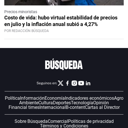
Precios minoristas
Costo de vida: hubo virtual estabilidad de precios
en julio y la inflación anual subió a 4,27%
POR REDACCIÓN BÚSQUEDA
Seguinos en:
Política
Información
Economía
Indicadores económicos
Agro
Ambiente
Cultura
Deportes
Tecnología
Opinión
Financial times
Internacional
B-content
Cartas al Director
Sobre Búsqueda
Comercial
Políticas de privacidad
Términos y Condiciones