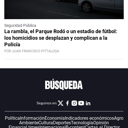
Seguridad Pública
La rambla, el Parque Rodó o un estadio de fútbol:
los homicidios se desplazan y complican a la
Policía
POR JUAN FRANCISCO PITTALUGA
Seguinos en:
Política
Información
Economía
Indicadores económicos
Agro
Ambiente
Cultura
Deportes
Tecnología
Opinión
Financial times
Internacional
B-content
Cartas al Director